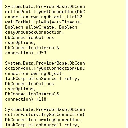
System.Data.ProviderBase.DbConn
ectionPool.TryGetConnection(DbC
onnection owningObject, UInt32 
waitForMultipleObjectsTimeout, 
Boolean allowCreate, Boolean 
onlyOneCheckConnection, 
DbConnectionOptions 
userOptions, 
DbConnectionInternal& 
connection) +353

System.Data.ProviderBase.DbConn
ectionPool.TryGetConnection(DbC
onnection owningObject, 
TaskCompletionSource`1 retry, 
DbConnectionOptions 
userOptions, 
DbConnectionInternal& 
connection) +118

System.Data.ProviderBase.DbConn
ectionFactory.TryGetConnection(
DbConnection owningConnection, 
TaskCompletionSource`1 retry, 