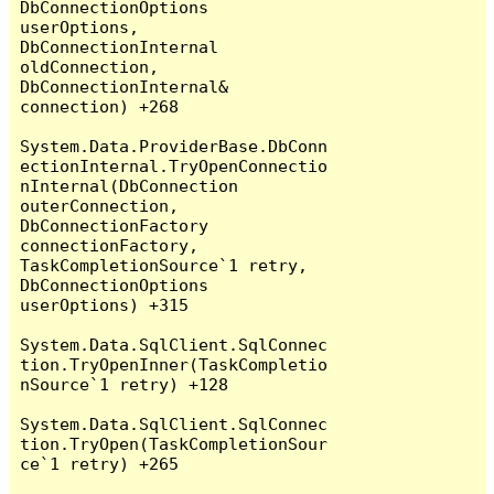
DbConnectionOptions 
userOptions, 
DbConnectionInternal 
oldConnection, 
DbConnectionInternal& 
connection) +268

System.Data.ProviderBase.DbConn
ectionInternal.TryOpenConnectio
nInternal(DbConnection 
outerConnection, 
DbConnectionFactory 
connectionFactory, 
TaskCompletionSource`1 retry, 
DbConnectionOptions 
userOptions) +315

System.Data.SqlClient.SqlConnec
tion.TryOpenInner(TaskCompletio
nSource`1 retry) +128

System.Data.SqlClient.SqlConnec
tion.TryOpen(TaskCompletionSour
ce`1 retry) +265
