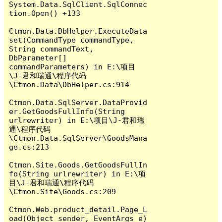
System.Data.SqlClient.SqlConnec
tion.Open() +133

Ctmon.Data.DbHelper.ExecuteData
set(CommandType commandType, 
String commandText, 
DbParameter[] 
commandParameters) in E:\项目
\J-君和瑞通\程序代码
\Ctmon.Data\DbHelper.cs:914

Ctmon.Data.SqlServer.DataProvid
er.GetGoodsFullInfo(String 
urlrewriter) in E:\项目\J-君和瑞
通\程序代码
\Ctmon.Data.SqlServer\GoodsMana
ge.cs:213

Ctmon.Site.Goods.GetGoodsFullIn
fo(String urlrewriter) in E:\项
目\J-君和瑞通\程序代码
\Ctmon.Site\Goods.cs:209

Ctmon.Web.product_detail.Page_L
oad(Object sender, EventArgs e) 